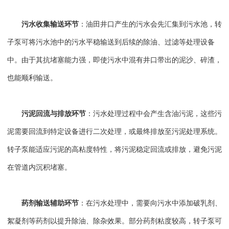
污水收集输送环节
：油田井口产生的污水会先汇集到污水池，转
子泵可将污水池中的污水平稳输送到后续的除油、过滤等处理设备
中。由于其抗堵塞能力强，即使污水中混有井口带出的泥沙、碎渣，
也能顺利输送。​
污泥回流与排放环节
：污水处理过程中会产生含油污泥，这些污
泥需要回流到特定设备进行二次处理，或最终排放至污泥处理系统。
转子泵能适应污泥的高粘度特性，将污泥稳定回流或排放，避免污泥
在管道内沉积堵塞。​
药剂输送辅助环节
：在污水处理中，需要向污水中添加破乳剂、
絮凝剂等药剂以提升除油、除杂效果。部分药剂粘度较高，转子泵可