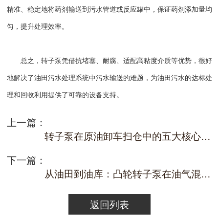
精准、稳定地将药剂输送到污水管道或反应罐中，保证药剂添加量均
匀，提升处理效率。​
总之，转子泵凭借抗堵塞、耐腐、适配高粘度介质等优势，很好
地解决了油田污水处理系统中污水输送的难题，为油田污水的达标处
理和回收利用提供了可靠的设备支持。
上一篇：
转子泵在原油卸车扫仓中的五大核心优势
下一篇：
从油田到油库：凸轮转子泵在油气混输中的高效应用
返回列表