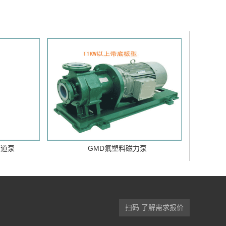
管道泵
GMD氟塑料磁力泵
扫码 了解需求报价