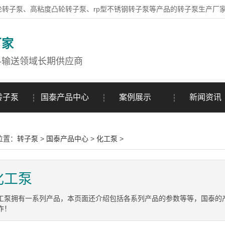
轮转子泵、高粘度凸轮转子泵、rp型不锈钢转子泵等产品的转子泵生产厂
厂家
料输送领域长期供应商
转子泵
国泰产品中心
案例展示
新闻资讯
位置：
转子泵
>
国泰产品中心
>
化工泵
>
化工泵
工泵拥有一系列产品，本页面还介绍包括各系列产品的参数等等，国泰的
作！