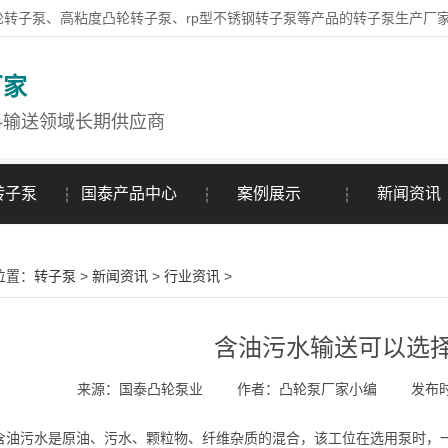
轮转子泵、高粘度凸轮转子泵、rp型不锈钢转子泵等产品的转子泵生产厂
厂家
料输送领域长期供应商
转子泵
国泰产品中心
案例展示
新闻资讯
位置：
转子泵
>
新闻资讯
>
行业资讯
>
含油污水输送可以选
来源：国泰凸轮泵业
作者：凸轮泵厂家小编
发布时间
污水是原油、污水、颗粒物、纤维杂质的混合，该工位在选用泵时，一