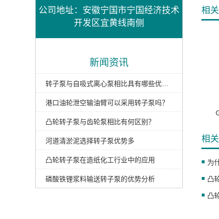
公司地址：安徽宁国市宁国经济技术
相关
开发区宜黄线南侧
新闻资讯
转子泵与自吸式离心泵相比具有哪些优势？
港口油轮泄空输油臂可以采用转子泵吗？
凸轮转子泵与齿轮泵相比有何区别？
相关
河道清淤泥选择转子泵优势多
凸轮转子泵在造纸化工行业中的应用
为
磷酸铁锂浆料输送转子泵的优势分析
凸