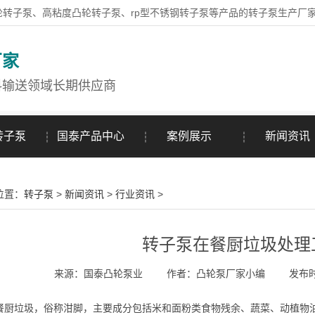
轮转子泵、高粘度凸轮转子泵、rp型不锈钢转子泵等产品的转子泵生产厂
厂家
料输送领域长期供应商
转子泵
国泰产品中心
案例展示
新闻资讯
位置：
转子泵
>
新闻资讯
>
行业资讯
>
转子泵在餐厨垃圾处理
来源：国泰凸轮泵业
作者：凸轮泵厂家小编
发布时间
垃圾，俗称泔脚，主要成分包括米和面粉类食物残余、蔬菜、动植物油