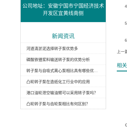
公司地址：安徽宁国市宁国经济技术
4、
开发区宜黄线南侧
5、
新闻资讯
6、
河道清淤泥选择转子泵优势多
上一
磷酸铁锂浆料输送转子泵的优势分析
相关
转子泵与自吸式离心泵相比具有哪些优势？
凸轮转子泵在造纸化工行业中的应用
港口油轮泄空输油臂可以采用转子泵吗？
凸轮转子泵与齿轮泵相比有何区别？