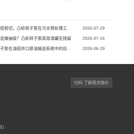
强自吸低剪切，凸轮转子泵在污水预处理工段的技术优势
2026-07-29
泥难抽吸？凸轮转子泵高效清罐无残留
2026-07-16
凸轮转子泵在油田井口原油输送系统中的应用优势
2026-06-29
扫码 了解需求报价
段)