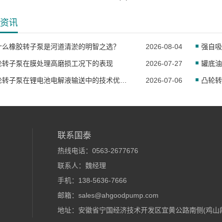
资讯
什么橡胶转子泵是河道清淤的明智之选？
2026-08-04
轮转子泵在膜处理高磨损工况下的表现
2026-07-27
罐底油
凸轮转子泵在锂电池电解液输送中的技术优势与应用
2026-07-06
联系国泰
热线电话：0563-2677676
联系人：魏经理
手机：138-5636-7666
邮箱：sales@ahgoodpump.com
地址：安徽省宁国经济技术开发区宜黄公路南侧(鸡山