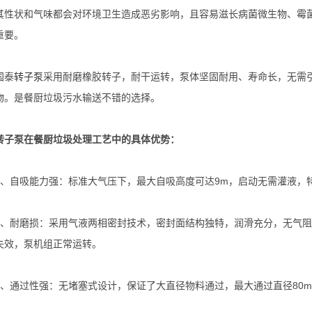
其性状和气味都会对环境卫生造成恶劣影响，且容易滋长病菌微生物、霉
重要。
泰
转子泵
采用耐磨橡胶转子，耐干运转，泵体坚固耐用、寿命长，无需
物。是餐厨垃圾污水输送不错的选择。
泵在餐厨垃圾处理工艺中的具体优势：
自吸能力强：标准大气压下，最大自吸高度可达9m，启动无需灌液，
耐磨损：采用气液两相密封技术，密封面结构独特，润滑充分，无气阻
失效，泵机组正常运转。
通过性强：无堵塞式设计，保证了大直径物料通过，最大通过直径80m