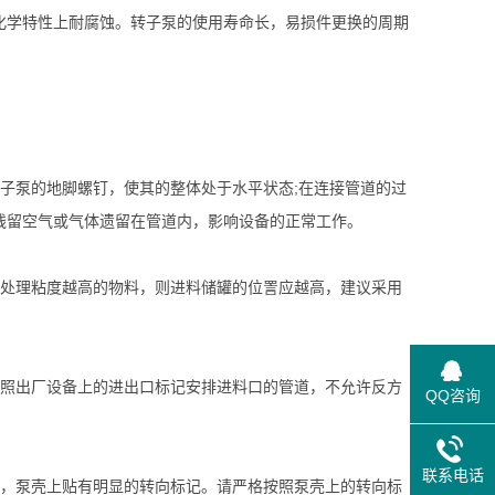
化学特性上耐腐蚀。转子泵的使用寿命长，易损件更换的周期
泵的地脚螺钉，使其的整体处于水平状态;在连接管道的过
残留空气或气体遗留在管道内，影响设备的正常工作。
处理粘度越高的物料，则进料储罐的位詈应越高，建议采用
照出厂设备上的进出口标记安排进料口的管道，不允许反方
QQ咨询
联系电话
，泵壳上贴有明显的转向标记。请严格按照泵壳上的转向标