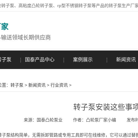
轮转子泵、高粘度凸轮转子泵、rp型不锈钢转子泵等产品的转子泵生产厂
厂家
料输送领域长期供应商
转子泵
国泰产品中心
案例展示
新闻资讯
位置：
转子泵
>
新闻资讯
>
行业资讯
>
转子泵安装这些事
来源：国泰凸轮泵业
作者：凸轮泵厂家小编
发布时间
泵结构简单，无需拆卸管路或专用工具即可在线维修，它可以通过替换