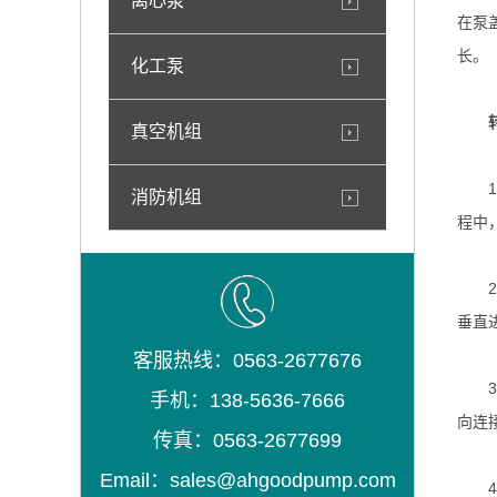
离心泵
在泵
长。
化工泵
转子
真空机组
1、
消防机组
程中
2、
垂直
客服热线：0563-2677676
3、
手机：138-5636-7666
向连
传真：0563-2677699
Email：sales@ahgoodpump.com
4、