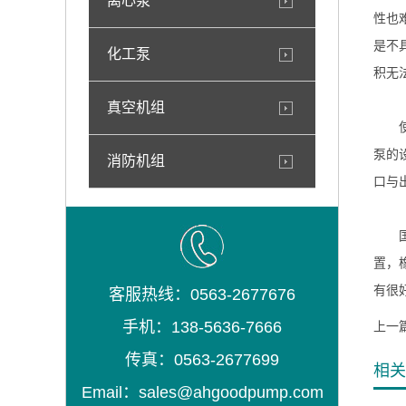
离心泵
性也
是不
化工泵
积无
真空机组
使用
泵的
消防机组
口与
国产
置，
有很
客服热线：0563-2677676
手机：138-5636-7666
上一
传真：0563-2677699
相关
Email：sales@ahgoodpump.com