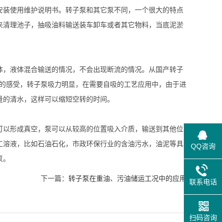
安装使用维护说明书。转子泵和其它泵不同，一个很大的特点
来清理池子，抽吸油料输送装车卸车或者其它物料，当底泥淤
，液体混合输送的情况，不会出现断流的情况。从国产转子
口的感受，转子泵吸力明显，在需要自吸的工艺应用中，由于进
量的清水，这样可以缩短空转的时间。
以形成真空，泵可以从较高的位置吸入介质，输送到其他位
工溶液，比如石油石化，市政环保行业的含油污水，油泥等具
QQ咨询
泵。
下一篇：
转子泵在重油、污油储运工况中的应用
联系电话
扫码咨询