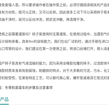
难免差强人意。所以要求操作者在操作泵之前，必须仔细阅读相关的产品
具有方向性，既可以正转，又可以反转。因此很多工况下可以采用转子泵
法抽干净时，就可以反向冲洗，把淤泥冲散，再清理干净。
之前需要灌泵吗？转子泵使用时无需灌泵，在使用过程中，当遇到气体
设计结构来看，具有9m的自吸能力，我们在出厂试机时，通过手部在进
出口弯管的设计，我们建议在第一次使用之前，将进口丝堵打开，倒入适
转子泵具有气液混输的能力，因为采用全橡胶包覆的转子，过流腔体可
橡胶材质本身具有耐腐蚀，耐磨损的特点，对于大多数的污泥，污水，化
好的耐受性，在某些特定工艺，可以替代离心泵，螺杆泵或者其它型式的
篇：
冬季机泵盘车的步骤及注意事项
产品