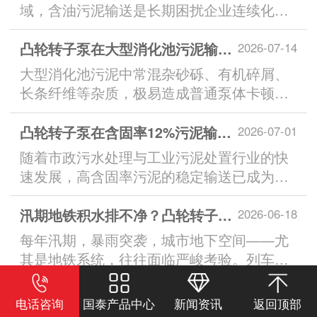
域，含油污泥输送是长期困扰企业连续化生
产的核心难题。...
凸轮转子泵在大型消化池污泥输送中的具体优势
2026-07-14
大型消化池污泥中常混杂砂砾、有机碎屑、
长条纤维等杂质，极易造成普通泵体卡顿、
堵塞，影响连续化生产。...
凸轮转子泵在含固率12%污泥输送中的成功应用
2026-07-01
随着市政污水处理与工业污泥处置行业的快
速发展，高含固率污泥的稳定输送已成为制
约工艺连续运行的关键环节。...
汛期地铁积水排不净？凸轮转子泵大通道排污筑牢防涝防线
2026-06-18
每年汛期，暴雨突袭，城市地下空间——尤
其是地铁系统，往往面临严峻考验。列车停
运、站厅进水，不仅影响市民出行，更威胁
公共安全。...
传统泵频繁卡机？凸轮转子泵让初沉污泥输送更稳定
2026-06-08
电话咨询
国泰产品中心
新闻资讯
返回顶部