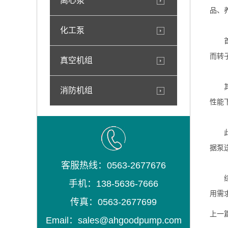
离心泵
品、
化工泵
首先
而转
真空机组
其次
消防机组
性能
此外
据泵
客服热线：0563-2677676
综上
手机：138-5636-7666
用需
传真：0563-2677699
上一
Email：sales@ahgoodpump.com