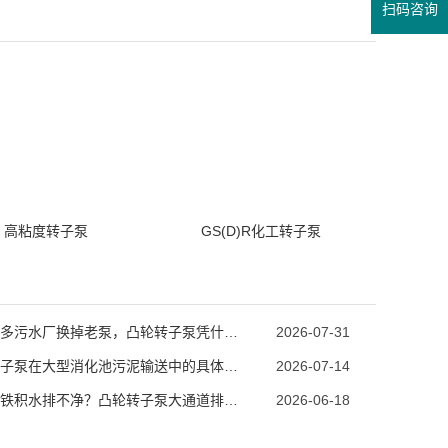
扫码咨询
高粘度转子泵
GS(D)R化工转子泵
越来越多污水厂换掉老泵，凸轮转子泵凭什么成工况升级首选？
2026-07-31
凸轮转子泵在大型消化池污泥输送中的具体优势
2026-07-14
汛期地铁积水排不净？凸轮转子泵大通道排污筑牢防涝防线
2026-06-18