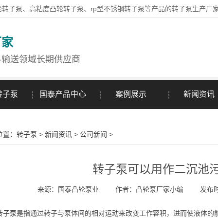
轮转子泵、高粘度凸轮转子泵、rp型不锈钢转子泵等产品的转子泵生产厂
厂家
料输送领域长期供应商
转子泵
国泰产品中心
案例展示
新闻资讯
位置：
转子泵
>
新闻资讯
>
公司新闻
>
转子泵可以用作二沉池
来源：国泰凸轮泵业
作者：凸轮泵厂家小编
发布时间
转子泵
是指通过转子与泵体间的相对运动来改变工作容积，进而使液体的