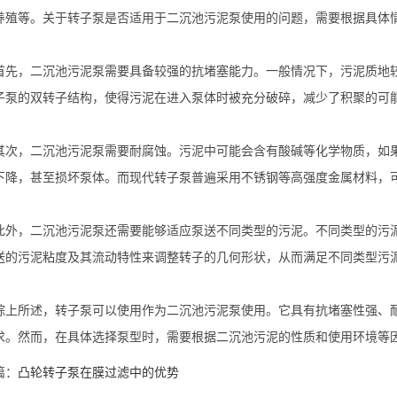
养殖等。关于转子泵是否适用于二沉池污泥泵使用的问题，需要根据具体
，二沉池污泥泵需要具备较强的抗堵塞能力。一般情况下，污泥质地较
子泵的双转子结构，使得污泥在进入泵体时被充分破碎，减少了积聚的可
，二沉池污泥泵需要耐腐蚀。污泥中可能会含有酸碱等化学物质，如果
下降，甚至损坏泵体。而现代转子泵普遍采用不锈钢等高强度金属材料，
，二沉池污泥泵还需要能够适应泵送不同类型的污泥。不同类型的污泥
送的污泥粘度及其流动特性来调整转子的几何形状，从而满足不同类型污
所述，转子泵可以使用作为二沉池污泥泵使用。它具有抗堵塞性强、耐
求。然而，在具体选择泵型时，需要根据二沉池污泥的性质和使用环境等
篇：
凸轮转子泵在膜过滤中的优势