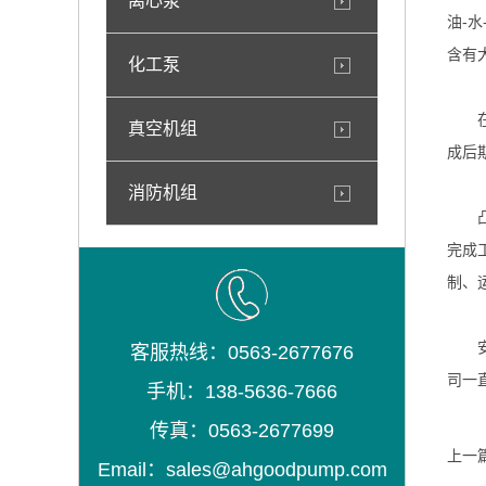
离心泵
油-
含有
化工泵
在复
真空机组
成后
消防机组
凸轮
完成
制、
安徽
客服热线：0563-2677676
司一
手机：138-5636-7666
传真：0563-2677699
上一
Email：sales@ahgoodpump.com