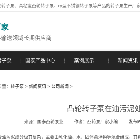
轮转子泵、高粘度凸轮转子泵、rp型不锈钢转子泵等产品的转子泵生产厂
厂家
料输送领域长期供应商
转子泵
国泰产品中心
案例展示
新闻资讯
位置：
转子泵
>
新闻资讯
>
公司新闻
>
凸轮转子泵在油污泥
来源：国泰凸轮泵业
作者：凸轮泵厂家小编
发布时间
污泥成分极其复杂，主要由乳化油、水、固体悬浮物等混合组成，其颗