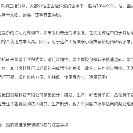
水-泥的三相分离，大部分油田含油污泥的含水率一般为70%-99%，油
大量苯系物、酚类、芘等有害物质。
杂的油污泥处理中，如果采用普通的渣浆泵，在使用过程中由于其耐磨
期综合使用成本太高。因此，对于这种工况国泰小编推荐使用
凸轮转子泵
转子泵属于容积式泵，运行过程中，两个橡胶包覆转子低速运转，泵腔
工作，其自吸特性可以轻松的完成污油的抽吸。此外，在作业过程中，无
运行可靠、操作维修方便、能耗低、使用寿命长、适用范围广。
国泰泵科技有限公司是集设计、研发、生产、销售转子泵，凸轮转子泵
直专注于各类泵的技术研究、生产制造，致力于为客户提供适用的泵处理
篇：
抽粪输送泵安装和拆检的注意事项