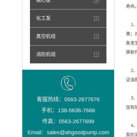
离心泵
寿命
化工泵
1、
果；
真空机组
象发
换新
消防机组
2、
证油
3、
客服热线：0563-2677676
加有
手机：138-5636-7666
传真：0563-2677699
4、
Email：sales@ahgoodpump.com
泵的