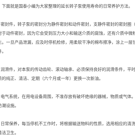
。下面就是国泰小编为大家整理的延长转子泵使用寿命的日常养护方法。
密封件，转子泵的密封分为静件密封和动件密封，支静件密封的密封圈（
对于动件密封，因为它会受到压力大小和输送介质的腐蚀，还有介质中微
生。一旦产品泄漏，应及时停机检修，用柔软干净的棉布擦净，涂上一层
件。
润滑件，对本泵的传动齿轮、滚动轴承、必须保持良好的润滑条件，平时
质的纯正、清洁、定期（六个月或一年）更换一次新油。
电气系统，在用电设备周围，不准存放有破坏绝缘的器械，物质或气体。
防潮设施。
日常保养，每当停机不工作时，将根据输送物料的性质，选用相应的清洗
清洁卫生。