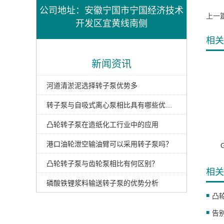
公司地址：安徽宁国市宁国经济技术
上一
开发区宜黄线南侧
相关
新闻资讯
河道清淤泥选择转子泵优势多
转子泵与自吸式离心泵相比具有哪些优势？
凸轮转子泵在造纸化工行业中的应用
港口油轮泄空输油臂可以采用转子泵吗？
凸轮转子泵与齿轮泵相比有何区别？
相关
磷酸铁锂浆料输送转子泵的优势分析
凸