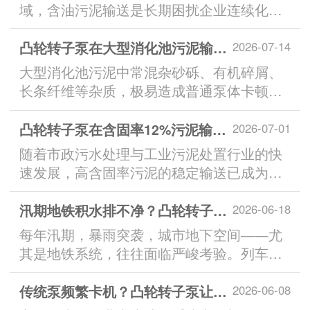
域，含油污泥输送是长期困扰企业连续化生
产的核心难题。...
凸轮转子泵在大型消化池污泥输送中的具体优势
2026-07-14
大型消化池污泥中常混杂砂砾、有机碎屑、
长条纤维等杂质，极易造成普通泵体卡顿、
堵塞，影响连续化生产。...
凸轮转子泵在含固率12%污泥输送中的成功应用
2026-07-01
随着市政污水处理与工业污泥处置行业的快
速发展，高含固率污泥的稳定输送已成为制
约工艺连续运行的关键环节。...
汛期地铁积水排不净？凸轮转子泵大通道排污筑牢防涝防线
2026-06-18
每年汛期，暴雨突袭，城市地下空间——尤
其是地铁系统，往往面临严峻考验。列车停
运、站厅进水，不仅影响市民出行，更威胁
公共安全。...
传统泵频繁卡机？凸轮转子泵让初沉污泥输送更稳定
2026-06-08