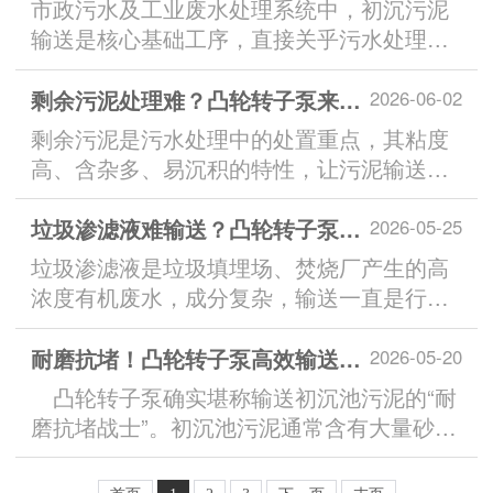
市政污水及工业废水处理系统中，初沉污泥
输送是核心基础工序，直接关乎污水处理流
程的连续性与稳定性。...
剩余污泥处理难？凸轮转子泵来帮您！
2026-06-02
剩余污泥是污水处理中的处置重点，其粘度
高、含杂多、易沉积的特性，让污泥输送极
易出现堵泵、停机、磨损等问题。...
垃圾渗滤液难输送？凸轮转子泵抗堵耐磨更靠谱
2026-05-25
垃圾渗滤液是垃圾填埋场、焚烧厂产生的高
浓度有机废水，成分复杂，输送一直是行业
难题。普通泵型频繁堵塞、磨损快、维护频
繁，严重影响渗滤液处理...
耐磨抗堵！凸轮转子泵高效输送初沉池污泥
2026-05-20
凸轮转子泵确实堪称输送初沉池污泥的“耐
磨抗堵战士”。初沉池污泥通常含有大量砂
石、金属屑等高磨蚀性颗粒，以及布条、毛
发等易缠绕的纤维杂物...