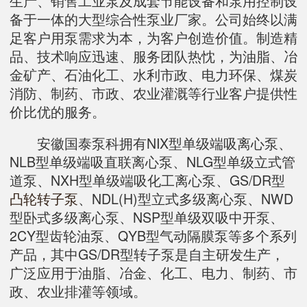
生产、销售工业泵及成套节能设备和泵用控制设
备于一体的大型综合性泵业厂家。公司始终以满
足客户用泵需求为本，为客户创造价值。制造精
品、技术响应迅速、服务团队热忱，为油脂、冶
金矿产、石油化工、水利市政、电力环保、煤炭
消防、制药、市政、农业灌溉等行业客户提供性
价比优的服务。
安徽国泰泵科拥有NIX型单级端吸离心泵、
NLB型单级端吸直联离心泵、NLG型单级立式管
道泵、NXH型单级端吸化工离心泵、GS/DR型
凸轮转子泵
、NDL(H)型立式多级离心泵、NWD
型卧式多级离心泵、NSP型单级双吸中开泵、
2CY型齿轮油泵、QYB型气动隔膜泵等多个系列
产品，其中GS/DR型转子泵是自主研发生产，
广泛应用于油脂、冶金、化工、电力、制药、市
政、农业排灌等领域。