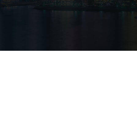
转子泵与螺杆泵哪个好？二者有什么区别？
转子泵与螺杆泵都属于容积泵的一种，二者的性能也基本相似，都可以
高粘度的介质，具有较高的输送压力。...
转子泵如何选型？看这里！
转子泵是一种容积式泵，具有泵效率高，占地面积小，在线维护，拆装
的特点，广泛应用在需要耐磨损，耐...
选择转子泵的型号时要注意哪些 国泰小编告诉您
采购转子泵不仅仅只是采购产品，还需要看转子泵适用在哪里?有哪些
件?比如所输送的介质以及粘度，所适...
国泰环境
国泰的转子泵能输送易结晶物料吗 小编告诉您
昨天遇到一名客户问我：国泰的转子泵能输送易结晶物料吗?今天国泰
告诉大家其实是可以，但要注意以下几...