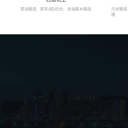
原油输送、卸车(船)扫仓、含油废水输送
污水输送
理
凸轮转子泵