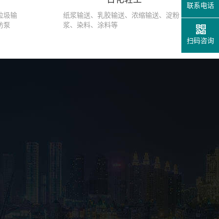
联系电话
垃圾输
纸浆输送、乳胶输送、浓缩输送、淀粉
防泵
浆、染料、涂料等
扫码咨询
凸轮转子泵在干运行的情况可以工作多久 国泰小编告诉您
在采用凸轮转子泵进行自吸时，泵的容许干工作时间是一项重要评价指
泵运行初期，管道内没有介质，因此从...
养殖场粪便输送泵需要定期清洗吗？
粪便输送泵由于其输送的介质比较复杂，介质浑浊，当设备长时间使用
泵体腔体内会存有污垢残留，特别是输...
结晶物料输送可以选用转子泵吗？
最近，有客户咨询转子泵可以输送结晶物料吗？答案是可以的。如果结
料的硬度不高，且对输送后结晶物料的...