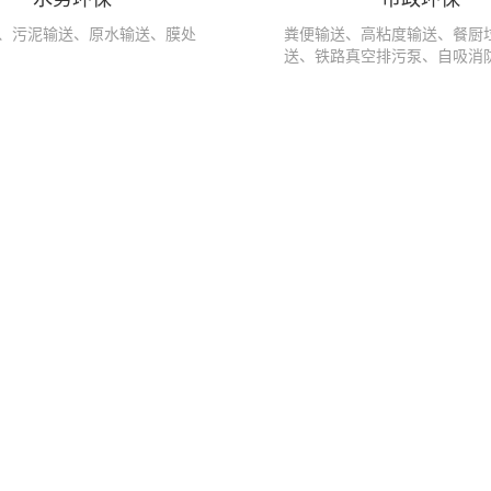
、污泥输送、原水输送、膜处
粪便输送、高粘度输送、餐厨
送、铁路真空排污泵、自吸消