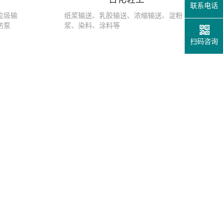
联系电话
垃圾输
纸浆输送、乳胶输送、浓缩输送、淀粉
防泵
浆、染料、涂料等
扫码咨询
凸轮转子泵在干运行的情况可以工作多久 国泰小编告诉您
在采用凸轮转子泵进行自吸时，泵的容许干工作时间是一项重要评价指
泵运行初期，管道内没有介质，因此从...
养殖场粪便输送泵需要定期清洗吗？
粪便输送泵由于其输送的介质比较复杂，介质浑浊，当设备长时间使用
泵体腔体内会存有污垢残留，特别是输...
结晶物料输送可以选用转子泵吗？