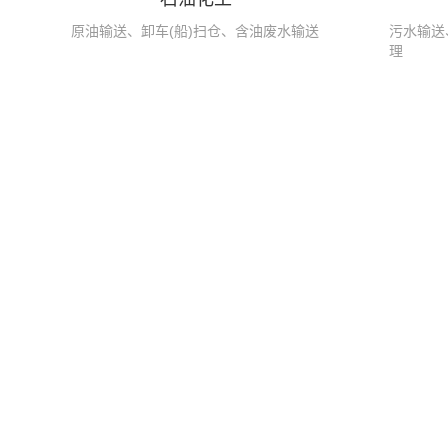
原油输送、卸车(船)扫仓、含油废水输送
污水输送
理
凸轮转子泵