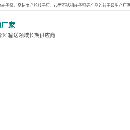
轮转子泵、高粘度凸轮转子泵、rp型不锈钢转子泵等产品的转子泵生产厂
的厂家
浆料输送领域长期供应商
转子泵
国泰产品中心
案例展示
新闻资讯