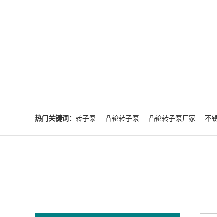
热门关键词：
转子泵
凸轮转子泵
凸轮转子泵厂家
不