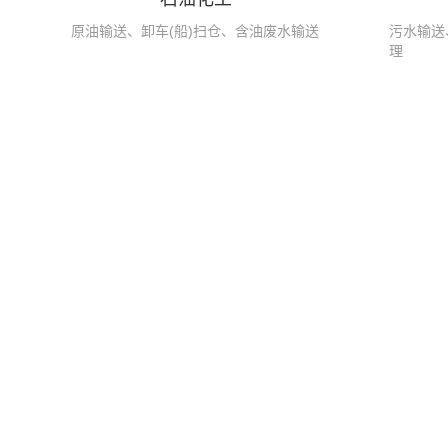
原油输送、卸车(船)扫仓、含油废水输送
污水输送
理
凸轮转子泵