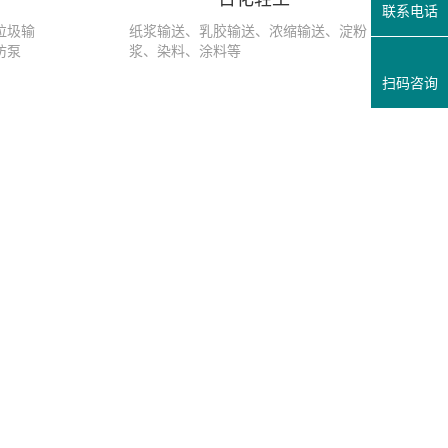
联系电话
垃圾输
纸浆输送、乳胶输送、浓缩输送、淀粉
防泵
浆、染料、涂料等
扫码咨询
凸轮转子泵在干运行的情况可以工作多久 国泰小编告诉您
在采用凸轮转子泵进行自吸时，泵的容许干工作时间是一项重要评价指
泵运行初期，管道内没有介质，因此从...
养殖场粪便输送泵需要定期清洗吗？