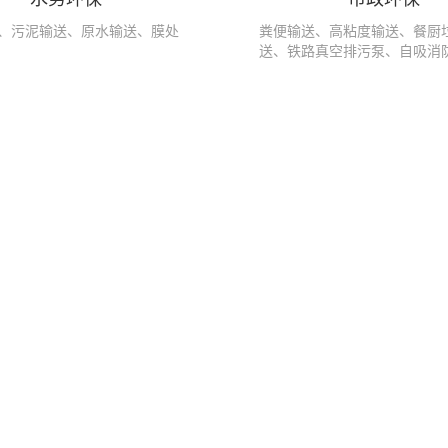
、污泥输送、原水输送、膜处
粪便输送、高粘度输送、餐厨
送、铁路真空排污泵、自吸消