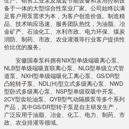
生产、销售工业泵及成套节能设备和泵用控制设
备于一体的大型综合性泵业厂家。公司始终以满
足客户用泵需求为本，为客户创造价值。制造精
品、技术响应迅速、服务团队热忱，为油脂、冶
金矿产、石油化工、水利市政、电力环保、煤炭
消防、制药、市政、农业灌溉等行业客户提供性
价比优的服务。
安徽国泰泵科拥有NIX型单级端吸离心泵、
NLB型单级端吸直联离心泵、NLG型单级立式管
道泵、NXH型单级端吸化工离心泵、GS/DR型
凸轮转子泵
、NDL(H)型立式多级离心泵、NWD
型卧式多级离心泵、NSP型单级双吸中开泵、
2CY型齿轮油泵、QYB型气动隔膜泵等多个系列
产品，其中GS/DR型转子泵是自主研发生产，
广泛应用于油脂、冶金、化工、电力、制药、市
政、农业排灌等领域。