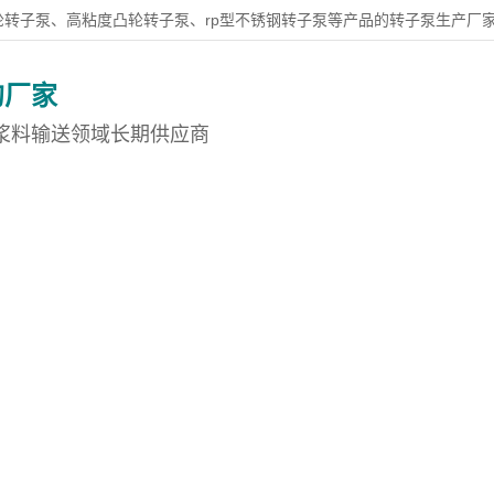
轮转子泵、高粘度凸轮转子泵、rp型不锈钢转子泵等产品的转子泵生产厂
的厂家
浆料输送领域长期供应商
转子泵
国泰产品中心
案例展示
新闻资讯