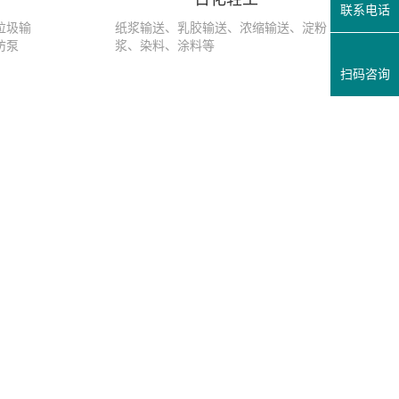
联系电话
垃圾输
纸浆输送、乳胶输送、浓缩输送、淀粉
防泵
浆、染料、涂料等
扫码咨询
凸轮转子泵在干运行的情况可以工作多久 国泰小编告诉您
在采用凸轮转子泵进行自吸时，泵的容许干工作时间是一项重要评价指
泵运行初期，管道内没有介质，因此从...
养殖场粪便输送泵需要定期清洗吗？
粪便输送泵由于其输送的介质比较复杂，介质浑浊，当设备长时间使用
泵体腔体内会存有污垢残留，特别是输...
结晶物料输送可以选用转子泵吗？
最近，有客户咨询转子泵可以输送结晶物料吗？答案是可以的。如果结
料的硬度不高，且对输送后结晶物料的...