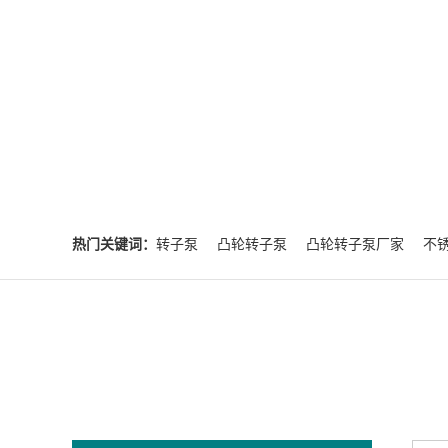
热门关键词：
转子泵
凸轮转子泵
凸轮转子泵厂家
不