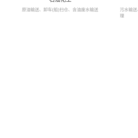
原油输送、卸车(船)扫仓、含油废水输送
污水输送
理
凸轮转子泵