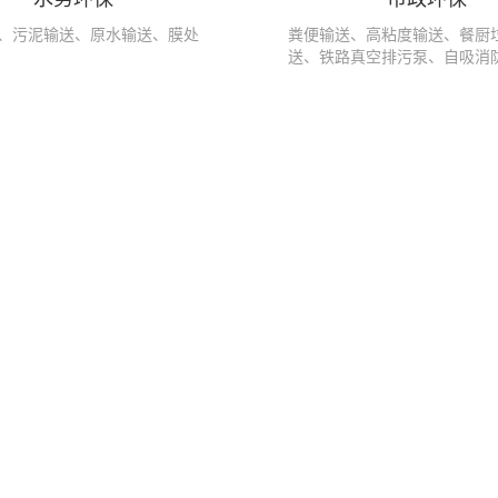
、污泥输送、原水输送、膜处
粪便输送、高粘度输送、餐厨
送、铁路真空排污泵、自吸消